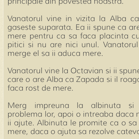
principale din povestea noastra.
Vanatorul vine in vizita la Alba c
gaseste suparata. Ea ii spune ca ar
mere pentru ca sa faca placinta c
pitici si nu are nici unul. Vanatoru
merge el sa ii aduca mere.
Vanatorul vine la Octavian si ii spu
care o are Alba ca Zapada si il roaga
faca rost de mere.
Merg impreuna la albinuta si 
problema lor, apoi o intreaba daca 
ii ajute. Albinuta le promite ca o s
mere, daca o ajuta sa rezolve cateva