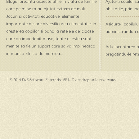
Blogul prezinta aspecte utilie in viata de familie,
Ajuta-ti copilul s
care pe mine m-au ajutat extrem de mult.
abilitatile, prin j
Jocuri si activitati educative, elemente
importante despre diversificarea alimentatiei in
Asigura-i copilul
cresterea copiilor si pana la retelele delicioase
administrandu-i o
care au impodobit masa, toate acestea sunt
menite sa fie un suport care sa va implineasca
Adu incantarea pe 
in munca zilnica de mamica...
pregatindu-le rete
© 2014 E&E Software Enterprise SRL
. Toate drepturile rezervate.