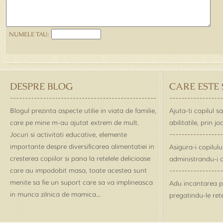
NUMELE TAU:
DESPRE BLOG
CARE ESTE
Blogul prezinta aspecte utilie in viata de familie,
Ajuta-ti copilul s
care pe mine m-au ajutat extrem de mult.
abilitatile, prin j
Jocuri si activitati educative, elemente
importante despre diversificarea alimentatiei in
Asigura-i copilul
cresterea copiilor si pana la retelele delicioase
administrandu-i o
care au impodobit masa, toate acestea sunt
menite sa fie un suport care sa va implineasca
Adu incantarea pe 
in munca zilnica de mamica...
pregatindu-le rete